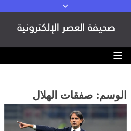
Ski
t
conten
صحيفة العصر
مصداقية الخبر ورؤية المستقبل (اقتصاد – رياضة – تقنية)
الوسم:
صفقات الهلال