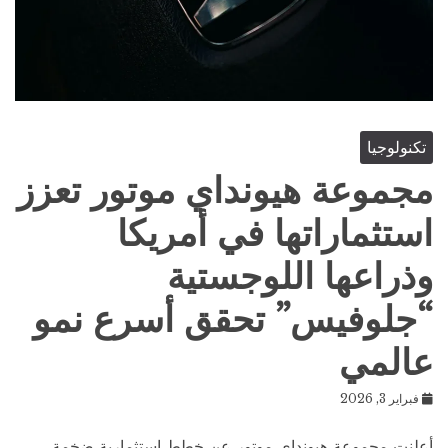
تكنولوجيا
مجموعة هيونداي موتور تعزز
استثماراتها في أمريكا
وذراعها اللوجستية
“جلوفيس” تحقق أسرع نمو
عالمي
فبراير 3, 2026
أعلنت مجموعة هيونداي موتور عن خطط استثمارية ضخمة