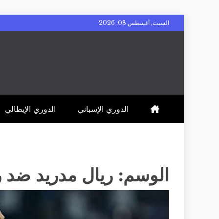
Skip
السبت, أغسطس 08, 2026
to
content
صحيفة العصر
مصداقية الخبر ورؤية المستقبل (اقتصاد – رياضة – تقنية)
الدوري الإسباني
الدوري الإيطالي
الوسم:
ريال مدريد ضد ر