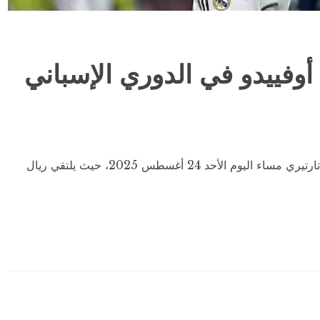
 أوفييدو في الدوري الإسباني
تتجه أنظار عشاق الكرة الإسبانية إلى ملعب كارلوس تارتيري مساء اليوم الأحد 24 أغسطس 2025، حيث يلتقي ريال