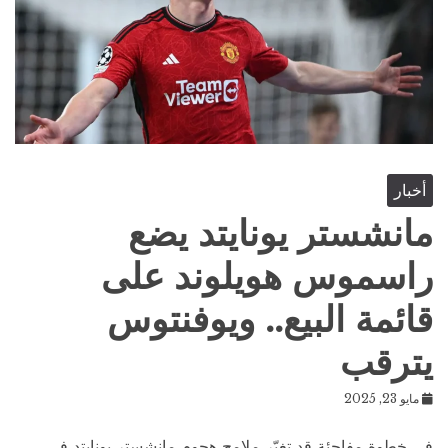
أخبار
مانشستر يونايتد يضع
راسموس هويلوند على
قائمة البيع.. ويوفنتوس
يترقب
مايو 23, 2025
في خطوة مفاجئة قد تغيّر ملامح هجوم مانشستر يونايتد في