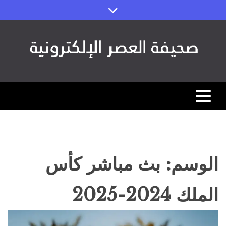
Ski
t
conten
صحيفة العصر
مصداقية الخبر ورؤية المستقبل (اقتصاد – رياضة – تقنية)
الوسم:
بث مباشر كأس
الملك 2024-2025