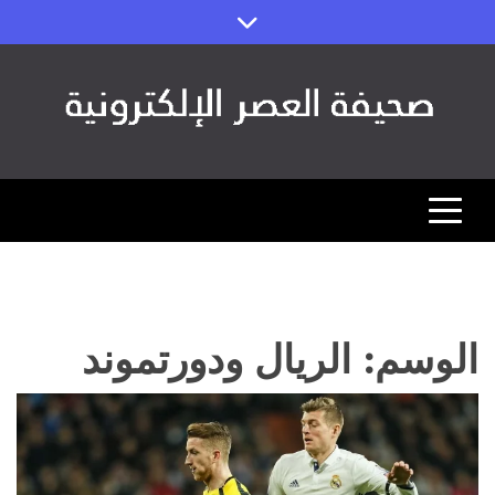
Ski
t
conten
صحيفة العصر
مصداقية الخبر ورؤية المستقبل (اقتصاد – رياضة – تقنية)
الوسم:
الريال ودورتموند