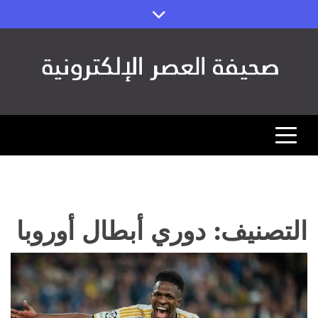
Ski
t
conten
صحيفة العصر
مصداقية الخبر ورؤية المستقبل (اقتصاد – رياضة – تقنية)
التصنيف:
دوري أبطال أوروبا