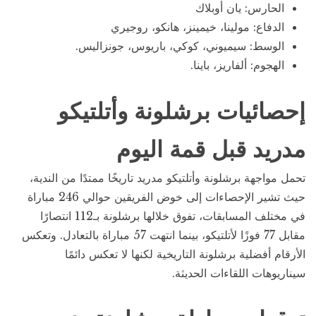
الحارس: يان أوبلاك
الدفاع: مولينا، خيمينز، هانكو، روجيري
الوسط: سيميوني، كوكي، باريوس، جونزاليس.
الهجوم: ألفاريز، باينا.
إحصائيات برشلونة وأتلتيكو
مدريد قبل قمة اليوم
تحمل مواجهة برشلونة وأتلتيكو مدريد تاريخًا ممتدًا من الندية،
حيث تشير الإحصاءات إلى خوض الفريقين حوالي 246 مباراة
في مختلف المسابقات، تفوق خلالها برشلونة بـ112 انتصارًا
مقابل 77 فوزًا لأتلتيكو، بينما انتهت 57 مباراة بالتعادل. وتعكس
الأرقام أفضلية برشلونة التاريخية لكنها لا تعكس دائمًا
سيناريوهات اللقاءات الحديثة.