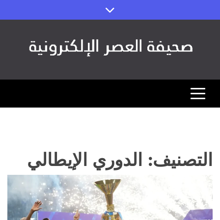
Ski
t
conten
صحيفة العصر
مصداقية الخبر ورؤية المستقبل (اقتصاد – رياضة – تقنية)
التصنيف:
الدوري الإيطالي