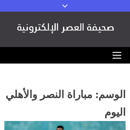
Ski
t
conten
صحيفة العصر
مصداقية الخبر ورؤية المستقبل (اقتصاد – رياضة – تقنية)
الوسم:
مباراة النصر والأهلي
اليوم