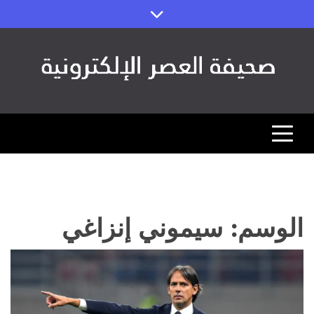
Ski
t
conten
صحيفة العصر
مصداقية الخبر ورؤية المستقبل (اقتصاد – رياضة – تقنية)
الوسم:
سيموني إنزاغي