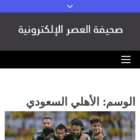
Ski
t
conten
صحيفة العصر
مصداقية الخبر ورؤية المستقبل (اقتصاد – رياضة – تقنية)
الوسم:
الأهلي السعودي